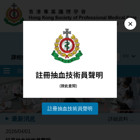
×
註冊非牟利及慈善機構
EN
課程搜尋
目錄
註冊抽血技術員聲明
最新消息
詳細資料 …
2026/04/01