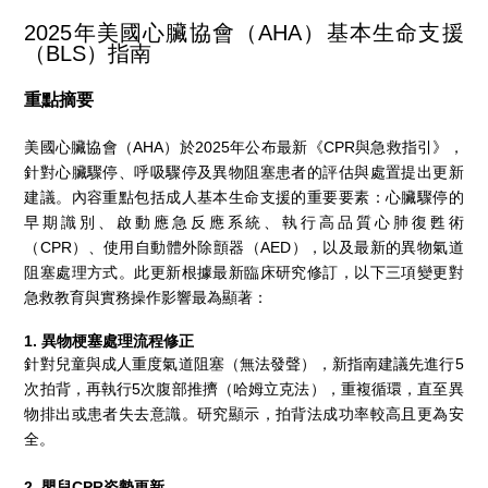
2025年美國心臟協會（AHA）基本生命支援
（BLS）指南
重點摘要
美國心臟協會（AHA）於2025年公布最新《CPR與急救指引》，
針對心臟驟停、呼吸驟停及異物阻塞患者的評估與處置提出更新
建議。內容重點包括成人基本生命支援的重要要素：心臟驟停的
早期識別、啟動應急反應系統、執行高品質心肺復甦術
（CPR）、使用自動體外除顫器（AED），以及最新的異物氣道
阻塞處理方式。此更新根據最新臨床研究修訂，以下三項變更對
急救教育與實務操作影響最為顯著：
1. 異物梗塞處理流程修正
針對兒童與成人重度氣道阻塞（無法發聲），新指南建議先進行5
次拍背，再執行5次腹部推擠（哈姆立克法），重複循環，直至異
物排出或患者失去意識。研究顯示，拍背法成功率較高且更為安
全。
2. 嬰兒CPR姿勢更新