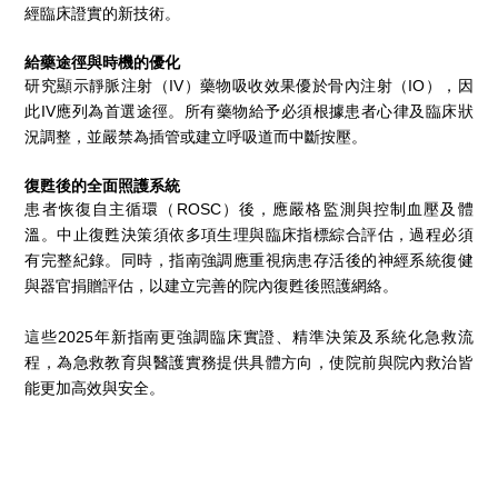
經臨床證實的新技術。
給藥途徑與時機的優化
研究顯示靜脈注射（IV）藥物吸收效果優於骨內注射（IO），因
此IV應列為首選途徑。所有藥物給予必須根據患者心律及臨床狀
況調整，並嚴禁為插管或建立呼吸道而中斷按壓。
復甦後的全面照護系統
患者恢復自主循環（ROSC）後，應嚴格監測與控制血壓及體
溫。中止復甦決策須依多項生理與臨床指標綜合評估，過程必須
有完整紀錄。同時，指南強調應重視病患存活後的神經系統復健
與器官捐贈評估，以建立完善的院內復甦後照護網絡。
這些2025年新指南更強調臨床實證、精準決策及系統化急救流
程，為急救教育與醫護實務提供具體方向，使院前與院內救治皆
能更加高效與安全。