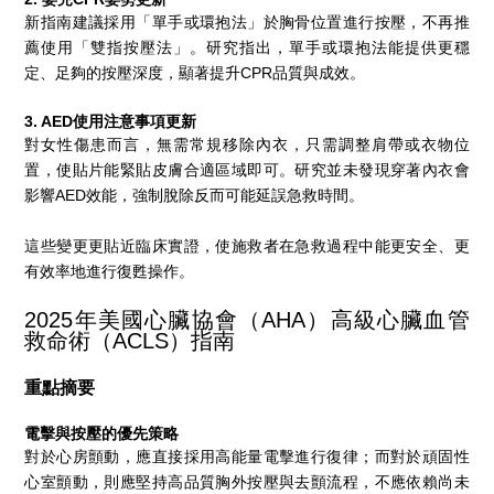
新指南建議採用「單手或環抱法」於胸骨位置進行按壓，不再推
薦使用「雙指按壓法」。研究指出，單手或環抱法能提供更穩
定、足夠的按壓深度，顯著提升CPR品質與成效。
3. AED使用注意事項更新
對女性傷患而言，無需常規移除內衣，只需調整肩帶或衣物位
置，使貼片能緊貼皮膚合適區域即可。研究並未發現穿著內衣會
影響AED效能，強制脫除反而可能延誤急救時間。
這些變更更貼近臨床實證，使施救者在急救過程中能更安全、更
有效率地進行復甦操作。
2025年美國心臟協會（AHA）高級心臟血管
救命術（ACLS）指南
重點摘要
電擊與按壓的優先策略
對於心房顫動，應直接採用高能量電擊進行復律；而對於頑固性
心室顫動，則應堅持高品質胸外按壓與去顫流程，不應依賴尚未