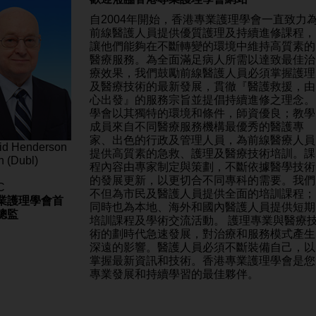
自2004年開始，香港專業護理學會一直致力
前線醫護人員提供優質護理及持續進修課程，
讓他們能夠在不斷轉變的環境中維持高質素的
醫療服務。為全面滿足病人所需以達致最佳治
療效果，我們鼓勵前線醫護人員必須掌握護理
及醫療技術的最新發展，貫徹『醫護救援，由
心出發』的服務宗旨並提倡持續進修之理念。
學會以其獨特的環境和條件，師資優良；教學
成員來自不同醫療服務機構最優秀的醫護專
家、出色的行政及管理人員，為前線醫療人員
vid Henderson
提供高質素的急救、護理及醫療技術培訓。課
 (Dubl)
程內容由專家制定與策劃，不斷依據醫學技術
的發展更新，以更切合不同專科的需要。我們
C
不但為市民及醫護人員提供全面的培訓課程；
業護理學會首
同時也為本地、海外和國內醫護人員提供短期
總監
培訓課程及學術交流活動。 護理專業與醫療
術的劃時代急速發展，對治療和服務模式產生
深遠的影響。醫護人員必須不斷裝備自己，以
掌握最新資訊和技術。香港專業護理學會是您
專業發展和持續學習的最佳夥伴。