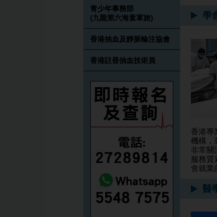
青少年事務部
學
(九龍第六海童軍旅)
香港抽血及靜脈輸注協會
香港註冊抽血技術員
香港專
機構，
非常關
服務質
舍就業
醫