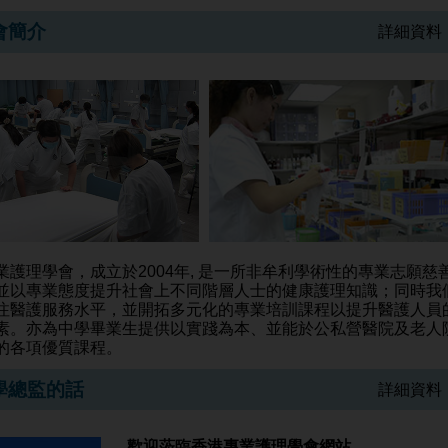
會簡介
詳細資料 
業護理學會，成立於2004年, 是一所非牟利學術性的專業志願慈
並以專業態度提升社會上不同階層人士的健康護理知識；同時我
注醫護服務水平，並開拓多元化的專業培訓課程以提升醫護人員
素。亦為中學畢業生提供以實踐為本、並能於公私營醫院及老人
的各項優質課程。
學總監的話
詳細資料 
歡迎蒞臨香港專業護理學會網站