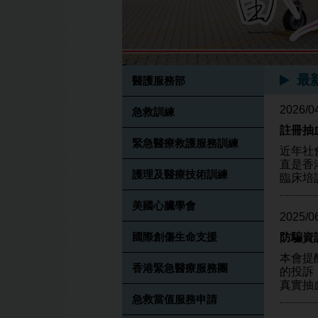
最
醫護服務部
2026/0
急救訓練
註冊抽
緊急醫療救護服務訓練
近年社
直是香
護理及醫療技術訓練
臨床培
美國心臟學會
2025/0
國際創傷生命支援
防騙資
本會提
香港緊急醫療服務團
的投訴
真實抽
急救當值服務申請