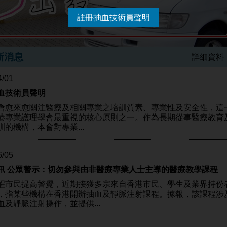
註冊抽血技術員聲明
新消息
詳細資料 
4/01
血技術員聲明
會愈來愈關注醫療及相關專業之培訓質素、專業性及安全性，這
港專業護理學會最重視的核心原則之一。作為長期從事醫療教育
訓的機構，本會對專業...
6/05
訊 公眾警示：切勿參與由非醫療專業人士主導的醫療教學課程
醒市民提高警覺，近期接獲多宗來自香港市民、學生及業界持份
，指某些機構在香港開辦抽血及靜脈注射課程。據報，該課程涉
血及靜脈注射操作，並提供...